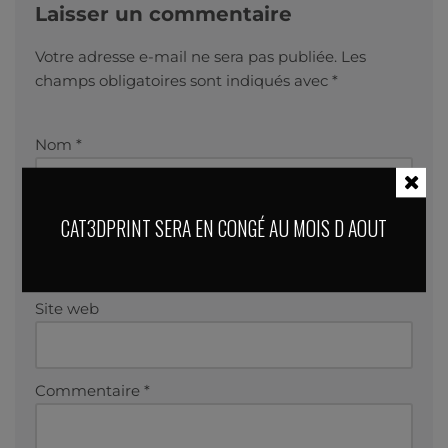
Laisser un commentaire
Votre adresse e-mail ne sera pas publiée.
Les
champs obligatoires sont indiqués avec
*
Nom
*
CAT3DPRINT SERA EN CONGÉ AU MOIS D AOUT
E-mail
*
Site web
Commentaire
*