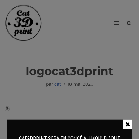
Aller
au
contenu
logocat3dprint
par
cat
18 mai 2020
CAT3DPRINT SERA EN CONGÉ AU MOIS D AOUT