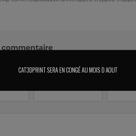
n commentaire
mail ne sera pas publiée.
Les champs obligatoires sont 
CAT3DPRINT SERA EN CONGÉ AU MOIS D AOUT
E-mail
*
Site web