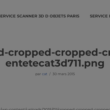
SERVICE SCANNER 3D D OBJETS PARIS
SERVICE 
d-cropped-cropped-c
entetecat3d711.png
par
cat
30 mars 2015
om/wp-content/uploads/2015/01/cropped-cropped-croppe