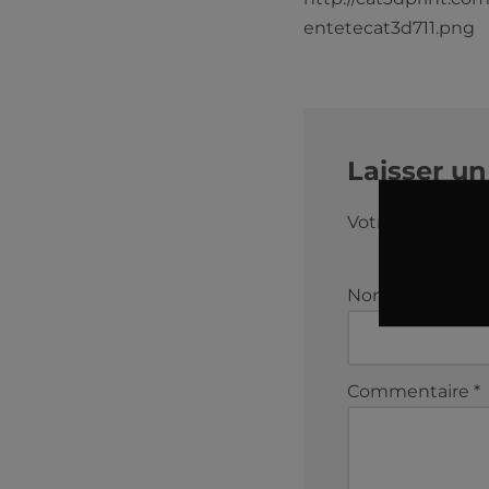
entetecat3d711.png
Laisser u
Votre adresse e-
Nom
*
Commentaire
*