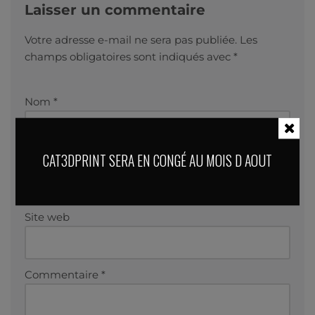
Laisser un commentaire
Votre adresse e-mail ne sera pas publiée.
Les
champs obligatoires sont indiqués avec
*
Nom
*
CAT3DPRINT SERA EN CONGÉ AU MOIS D AOUT
E-mail
*
Site web
Commentaire
*