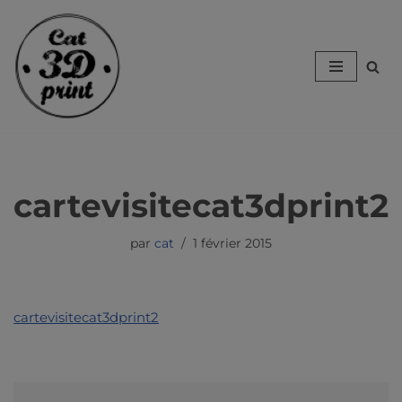
Aller
au
contenu
cartevisitecat3dprint2
par
cat
1 février 2015
cartevisitecat3dprint2