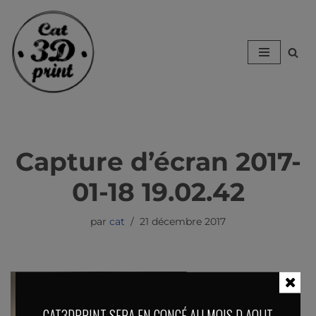
Aller
au
contenu
Capture d’écran 2017-
01-18 19.02.42
par
cat
21 décembre 2017
CAT3DPRINT SERA EN CONGÉ AU MOIS D AOUT