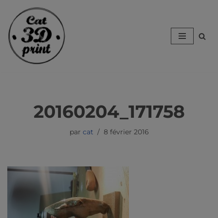
Aller
au
contenu
20160204_171758
par
cat
8 février 2016