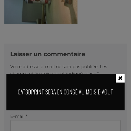
Laisser un commentaire
Votre adresse e-mail ne sera pas publiée.
Les
champs obligatoires sont indiqués avec
*
CAT3DPRINT SERA EN CONGÉ AU MOIS D AOUT
Nom
*
E-mail
*