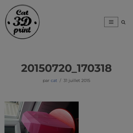
Aller
au
contenu
20150720_170318
par
cat
31 juillet 2015